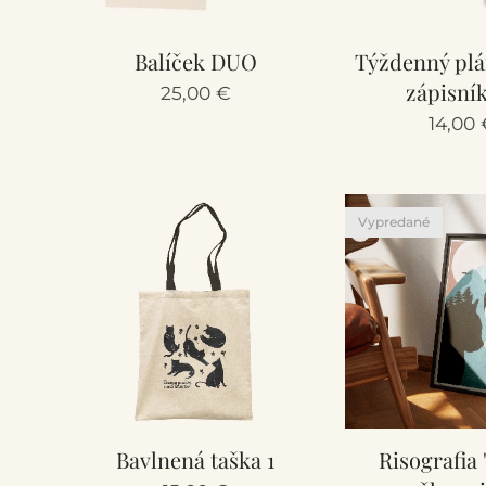
Balíček DUO
Týždenný plá
zápisní
25,00
€
14,00
Vypredané
Bavlnená taška 1
Risografia