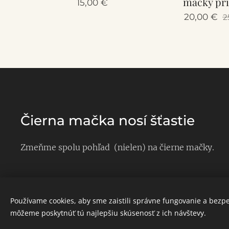
mačky pri
15,00
€
20,00
€
2
Čierna mačka nosí šťastie
Zmeňme spolu pohľad (nielen) na čierne mačky.
Používame cookies, aby sme zaistili správne fungovanie a bezp
môžeme poskytnúť tú najlepšiu skúsenosť z ich návštevy.