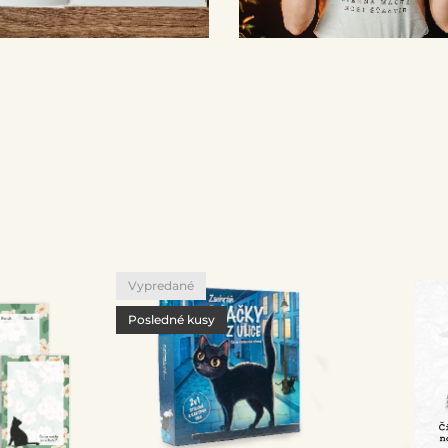
Vypredané
Posledné kusy