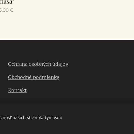
náša"
5,00
€
Ochrana osobných údajov
Obchodné podmienky
Kontakt
ečnosť našich stránok. Tým vám
Vytvorené službou
Webnode
Cookies