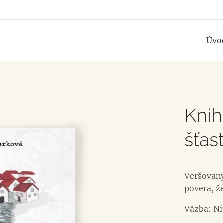
e
Úvo
Knih
šťas
Veršovaný
povera, že
Väzba: Ni