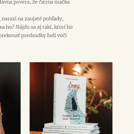
dávna povera, že čierna mačka
 narazí na zaujaté pohľady,
 ho? Nájdu sa aj takí, ktorí ho
prekonať predsudky ľudí voči