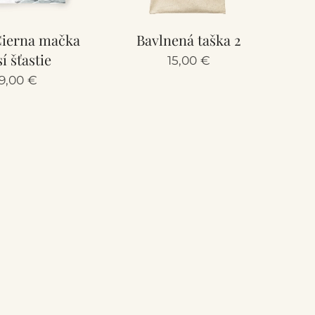
Čierna mačka
Bavlnená taška 2
í šťastie
15,00
€
9,00
€