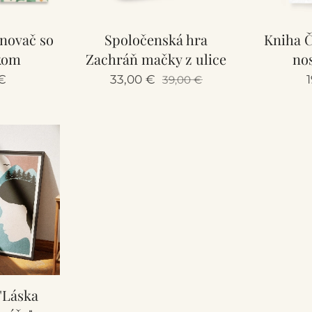
novač so
Spoločenská hra
Kniha 
kom
Zachráň mačky z ulice
nos
€
33,00
€
1
39,00
€
 "Láska