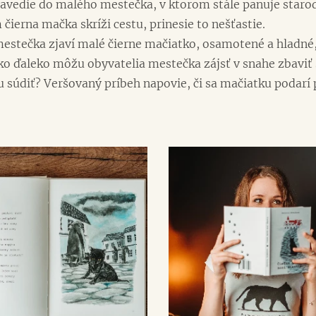
zavedie do malého mestečka, v ktorom stále panuje staro
čierna mačka skríži cestu, prinesie to nešťastie.
mestečka zjaví malé čierne mačiatko, osamotené a hladné,
ko ďaleko môžu obyvatelia mestečka zájsť v snahe zbaviť sa
súdiť? Veršovaný príbeh napovie, či sa mačiatku podarí 