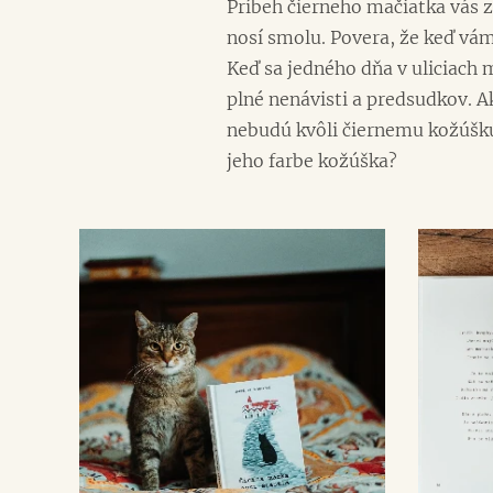
Príbeh čierneho mačiatka vás 
nosí smolu. Povera, že keď vám 
Keď sa jedného dňa v uliciach 
plné nenávisti a predsudkov. A
nebudú kvôli čiernemu kožúšku 
jeho farbe kožúška?