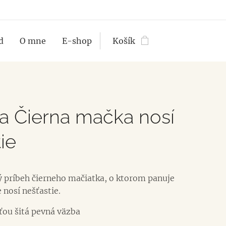
d
O mne
E-shop
Košík
a Čierna mačka nosí
tie
 príbeh čierneho mačiatka, o ktorom panuje
 nosí nešťastie.
ťou šitá pevná väzba