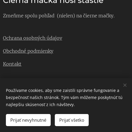
Čierna mačka nosí šťastie
Zmeňme spolu pohľad (nielen) na čierne mačky.
Ochrana osobných údajov
Obchodné podmienky
Kontakt
Instagram
Používame cookies, aby sme zaistili správne fungovanie a
bezpečnosť našich stránok. Tým vám môžeme poskytnúť tú
Facebook
najlepšiu skúsenosť z ich návštevy.
Prijať nevyhnutné
Prijať všetko
Vytvorené službou
Webnode
Cookies